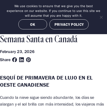
Skip
We use cookies to ensure that we give you the best
MENU
to
BOOK NOW
experience on our website. If you continue to use this site we
content
will assume that you are happy with it.
Categories
Destinations
OK
PRIVACY POLICY
TRAVEL GUIDE
BEST OF
LAKE LOUISE
Semana Santa en Canadá
February 23, 2026
Share
ESQUÍ DE PRIMAVERA DE LUJO EN EL
OESTE CANADIENSE
Cuando la nieve sigue siendo abundante, los días se
alargan y el sol brilla con más intensidad, los viajeros más